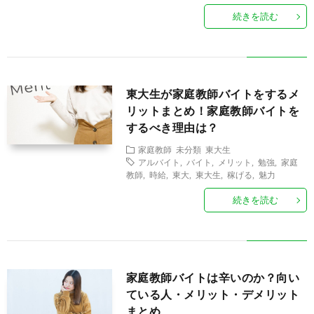
師
生
金
授
続きを読む
・
業
体
契
ノ
験
A
東大生が家庭教師バイトをするメ
リットまとめ！家庭教師バイトを
約
ウ
談
B
お
するべき理由は？
家庭教師
未分類
東大生
ハ
O
問
アルバイト
,
バイト
,
メリット
,
勉強
,
家庭
教師
,
時給
,
東大
,
東大生
,
稼げる
,
魅力
ウ
U
続きを読む
い
T
合
U
わ
家庭教師バイトは辛いのか？向い
ている人・メリット・デメリット
まとめ
S
せ