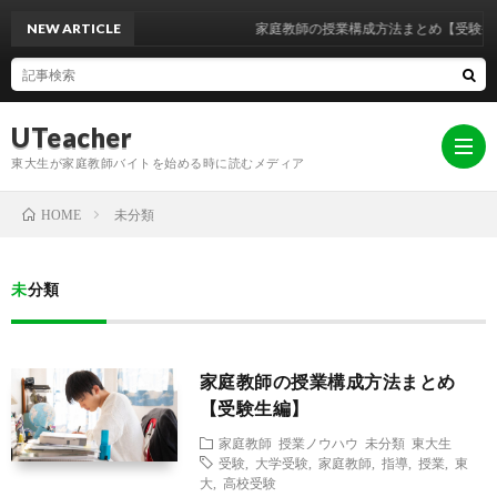
NEW ARTICLE
家庭教師の授業構成方法まとめ【受験生
UTeacher
東大生が家庭教師バイトを始める時に読むメディア
未分類
HOME
ホ
未分類
ー
家
家庭教師の授業構成方法まとめ
ム
庭
東
【受験生編】
家庭教師
授業ノウハウ
未分類
東大生
教
大
お
受験
,
大学受験
,
家庭教師
,
指導
,
授業
,
東
大
,
高校受験