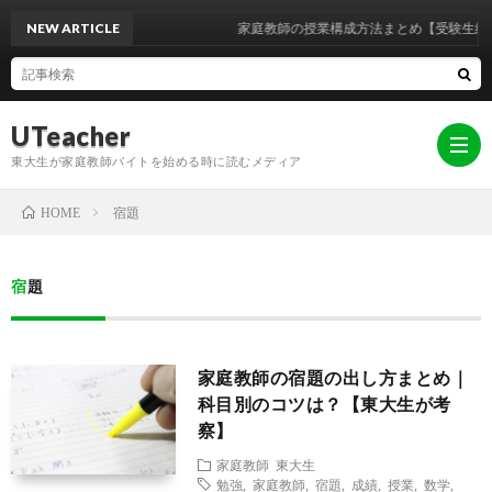
NEW ARTICLE
家庭教師の授業構成方法まとめ【受験生編
UTeacher
東大生が家庭教師バイトを始める時に読むメディア
宿題
HOME
ホ
宿題
ー
家
家庭教師の宿題の出し方まとめ｜
ム
庭
東
科目別のコツは？【東大生が考
察】
教
大
お
家庭教師
東大生
勉強
,
家庭教師
,
宿題
,
成績
,
授業
,
数学
,