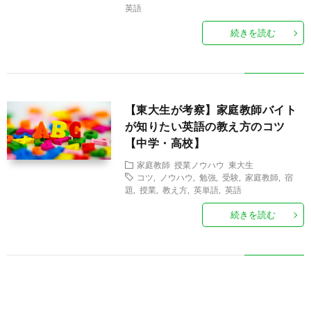
師
生
金
授
英語
続きを読む
・
業
体
契
ノ
験
A
【東大生が考察】家庭教師バイト
約
ウ
談
B
お
が知りたい英語の教え方のコツ
【中学・高校】
ハ
O
問
家庭教師
授業ノウハウ
東大生
コツ
,
ノウハウ
,
勉強
,
受験
,
家庭教師
,
宿
題
,
授業
,
教え方
,
英単語
,
英語
ウ
U
い
続きを読む
T
合
U
わ
S
せ